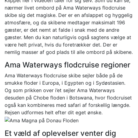
Klippet her i videoen taler for sig selv. Som du kan se,
nærmer livet ombord på Ama Waterways flodcruise
skibe sig det magiske. Der er en afslappet og hyggelig
atmosfære, og da skibene medtager maksimalt 196
gæster, er det nemt at falde i snak med de andre
gæster. Men du kan naturligvis også sagtens vælge at
være helt privat, hvis du foretrækker det. Der er
nemlig masser af god plads til alle ombord på skibene.
Ama Waterways flodcruise regioner
Ama Waterways flodcruise skibe sejler både på de
smukke floder i Europa, i Egypten og i Sydøstasien.
Og som prikken over i’et sejler Ama Waterways
desuden på Chobe floden i Botswana, hvor flodcruiset
også kan kombineres med safari af forskellig længde.
Rejsen udformes helt efter dit eget ønske.
Et væld af oplevelser venter dig