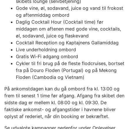
skibets lounge (selvbetjening)
Gode vine, øl, sodavand, juice og vand til frokost
og aftenmiddag ombord
Daglig Cocktail Hour (Cocktail time) før
middagen om aftenen med gode vine, cocktails,
øl, sodavand, juice og flaskevand
Cocktail Reception og Kaptajnens Gallamiddag
Live underholdning ombord
Gratis Wi-Fi adgang ombord
Cykler til fri brug på de fleste flodcruises, bortset
fra på Douro Floden (Portugal) og på Mekong
Floden (Cambodia og Vietnam)
På ankomstdagen kan du gå ombord fra kl. 13:00 og
frem til senest 1 time før afgang. Afgang fra skibet den
sidste dag er mellem kl. 08:00 og kl. 09:30. De
faktiske ankomst- og afgangstider i havnene bliver
oplyst af rederiet, når din booking er bekræftet.
Se udvalgte kampagner nedenfor under Oplevelser