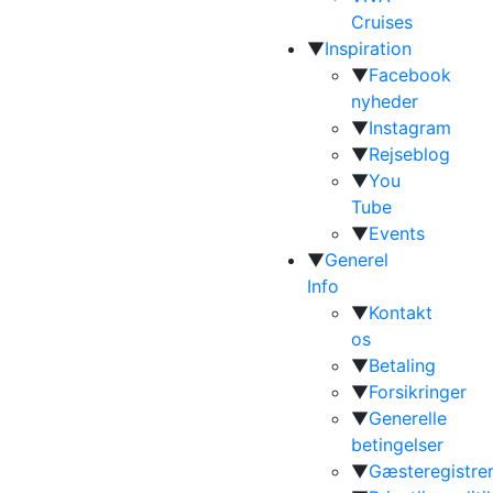
Cruises
▼
Inspiration
▼
Facebook
nyheder
▼
Instagram
▼
Rejseblog
▼
You
Tube
▼
Events
▼
Generel
Info
▼
Kontakt
os
▼
Betaling
▼
Forsikringer
▼
Generelle
betingelser
▼
Gæsteregistrer