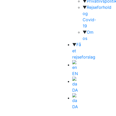
▼
Privatlivspoliti
▼
Rejseforhold
og
Covid-
19
▼
Om
os
▼
Få
et
rejseforslag
EN
DA
DA