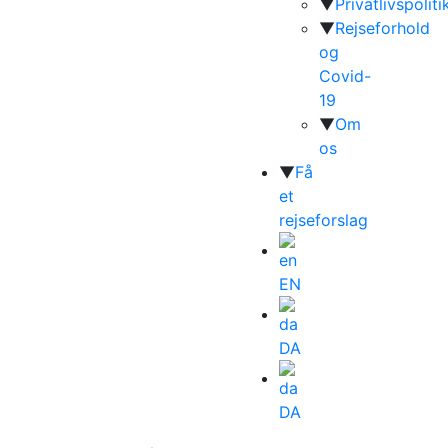
▼
Privatlivspoliti
▼
Rejseforhold
og
Covid-
19
▼
Om
os
▼
Få
et
rejseforslag
EN
DA
DA