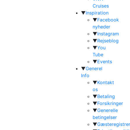
Cruises
▼
Inspiration
▼
Facebook
nyheder
▼
Instagram
▼
Rejseblog
▼
You
Tube
▼
Events
▼
Generel
Info
▼
Kontakt
os
▼
Betaling
▼
Forsikringer
▼
Generelle
betingelser
▼
Gæsteregistrer