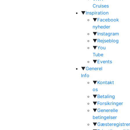
Cruises
▼
Inspiration
▼
Facebook
nyheder
▼
Instagram
▼
Rejseblog
▼
You
Tube
▼
Events
▼
Generel
Info
▼
Kontakt
os
▼
Betaling
▼
Forsikringer
▼
Generelle
betingelser
▼
Gæsteregistrer