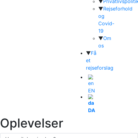
▼
Privatlivspoliti
▼
Rejseforhold
og
Covid-
19
▼
Om
os
▼
Få
et
rejseforslag
EN
DA
Oplevelser