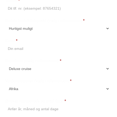
Telefon
*
Bedste kontakttidspunkt (vælg i rullemenuen)
*
Email
*
Rejseform (vælg i rullemenuen)
*
Verdensregioner (vælg i rullemenuen)
*
Ønsket rejseperiode og antal dage
*