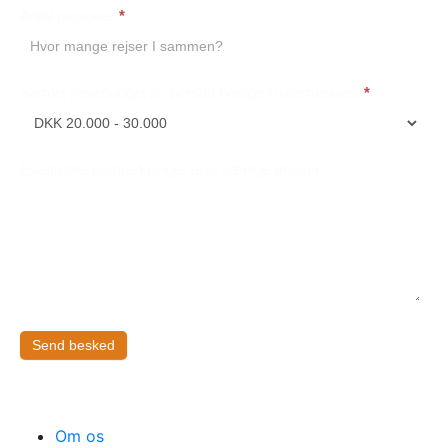
Antal personer
*
Samlet rejsebudget pr. person (vælge i rullemenuen)
*
Eventuelle bemærkninger eller særlige ønsker
Send besked
Om os