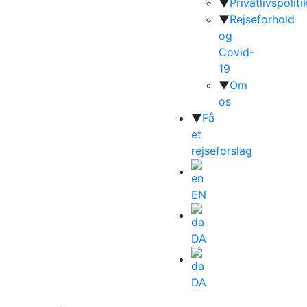
▼
Privatlivspoliti
▼
Rejseforhold
og
Covid-
19
▼
Om
os
▼
Få
et
rejseforslag
EN
DA
DA