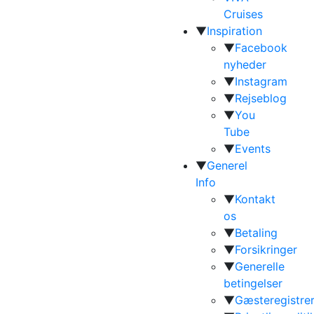
Cruises
▼
Inspiration
▼
Facebook
nyheder
▼
Instagram
▼
Rejseblog
▼
You
Tube
▼
Events
▼
Generel
Info
▼
Kontakt
os
▼
Betaling
▼
Forsikringer
▼
Generelle
betingelser
▼
Gæsteregistrer