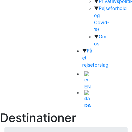
▼
Privatlivspoliti
▼
Rejseforhold
og
Covid-
19
▼
Om
os
▼
Få
et
rejseforslag
EN
DA
Destinationer