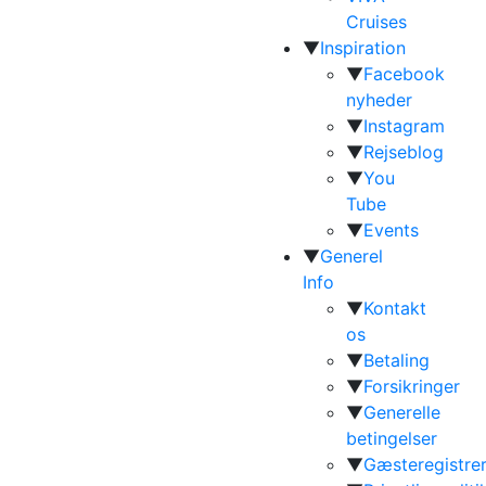
Cruises
▼
Inspiration
▼
Facebook
nyheder
▼
Instagram
▼
Rejseblog
▼
You
Tube
▼
Events
▼
Generel
Info
▼
Kontakt
os
▼
Betaling
▼
Forsikringer
▼
Generelle
betingelser
▼
Gæsteregistrer