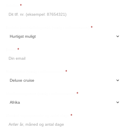
Telefon
*
Bedste kontakttidspunkt (vælg i rullemenuen)
*
Email
*
Rejseform (vælg i rullemenuen)
*
Verdensregioner (vælg i rullemenuen)
*
Ønsket rejseperiode og antal dage
*