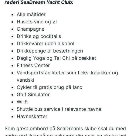
rederi SeaDream Yacht Club:
Alle måltider
Husets vine og øl
Champagne
Drinks og cocktails
Drikkevarer uden alkohol
Drikkepenge til besætningen
Daglig Yoga og Tai Chi på dækket
Fitness Center
Vandsportsfaciliteter som f.eks. kajakker og
vandski
Cykler til gratis brug på land
Golf Simulator
Wi-Fi
Shuttle bus service i relevante havne
Havneskatter
Som gæst ombord på SeaDreams skibe skal du med
andre ord ikke gå og bekymre dig over en ekstra høj