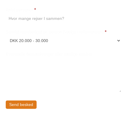
Antal personer
*
Samlet rejsebudget pr. person (vælge i rullemenuen)
*
Eventuelle bemærkninger eller særlige ønsker
Send besked