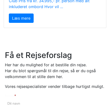
Club Pris fra kr. 34.995,- pr. person med alt
inkluderet ombord Hvor vil ...
Læs mere
Få et Rejseforslag
Her har du mulighed for at bestille din rejse.
Har du blot spørgsmål til din rejse, så er du også
velkommen til at stille dem her.
Vores rejsespecialister vender tilbage hurtigst muligt.
Navn
*
Booking