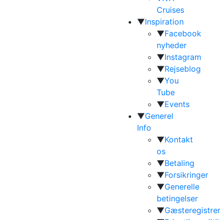
Cruises
▼
Inspiration
▼
Facebook
nyheder
▼
Instagram
▼
Rejseblog
▼
You
Tube
▼
Events
▼
Generel
Info
▼
Kontakt
os
▼
Betaling
▼
Forsikringer
▼
Generelle
betingelser
▼
Gæsteregistrer