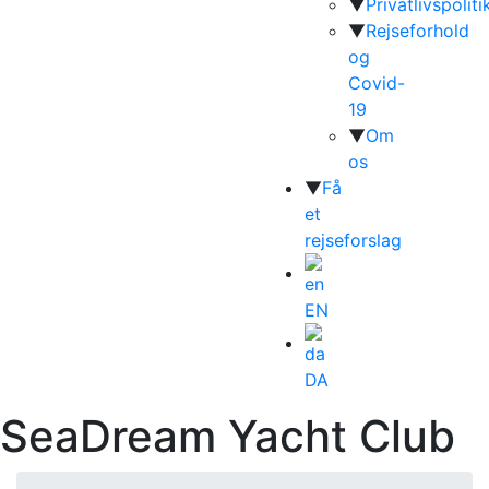
▼
Privatlivspoliti
▼
Rejseforhold
og
Covid-
19
▼
Om
os
▼
Få
et
rejseforslag
EN
DA
SeaDream Yacht Club