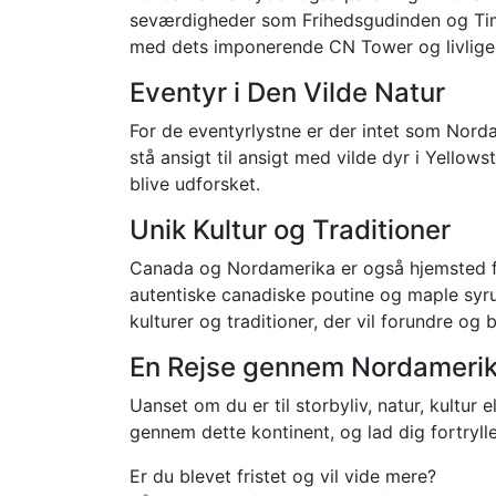
seværdigheder som Frihedsgudinden og Tim
med dets imponerende CN Tower og livlige k
Eventyr i Den Vilde Natur
For de eventyrlystne er der intet som Nord
stå ansigt til ansigt med vilde dyr i Yellow
blive udforsket.
Unik Kultur og Traditioner
Canada og Nordamerika er også hjemsted for
autentiske canadiske poutine og maple syru
kulturer og traditioner, der vil forundre og 
En Rejse gennem Nordameri
Uanset om du er til storbyliv, natur, kultu
gennem dette kontinent, og lad dig fortryl
Er du blevet fristet og vil vide mere?