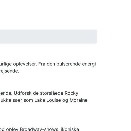
rlige oplevelser. Fra den pulserende energi
rejsende.
ejsende. Udforsk de storslåede Rocky
smukke søer som Lake Louise og Moraine
y og oplev Broadway-shows, ikoniske