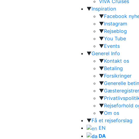
VIVA Cruises
▼
Inspiration
▼
Facebook nyh
▼
Instagram
▼
Rejseblog
▼
You Tube
▼
Events
▼
Generel Info
▼
Kontakt os
▼
Betaling
▼
Forsikringer
▼
Generelle beti
▼
Gæsteregistrer
▼
Privatlivspoliti
▼
Rejseforhold 
▼
Om os
▼
Få et rejseforslag
EN
DA