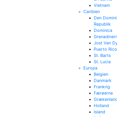
Vietnam
Caribien
Den Domini
Republik
Dominica
Grenadiner
Jost Van D
Puerto Rico
St. Barts
St. Lucia
Europa
Belgien
Danmark
Frankrig
Færøerne
Grækenlan
Holland
Island