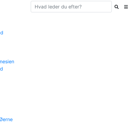
nd
nesien
nd
Øerne