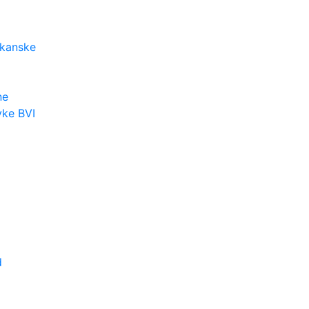
kanske
ne
yke BVI
d