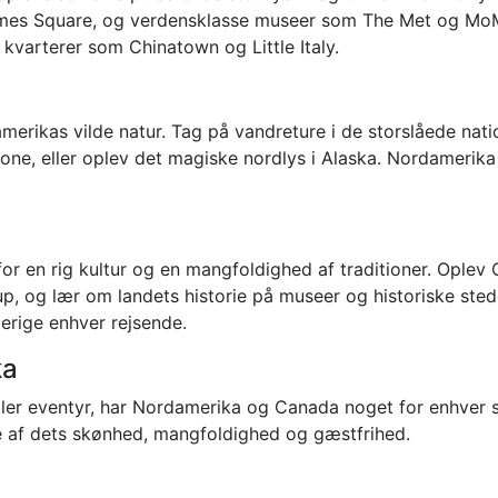
es Square, og verdensklasse museer som The Met og MoMA. 
varterer som Chinatown og Little Italy.
amerikas vilde natur. Tag på vandreture i de storslåede n
stone, eller oplev det magiske nordlys i Alaska. Nordamerika
 en rig kultur og en mangfoldighed af traditioner. Oplev 
p, og lær om landets historie på museer og historiske sted
berige enhver rejsende.
ka
r eller eventyr, har Nordamerika og Canada noget for enhver
le af dets skønhed, mangfoldighed og gæstfrihed.