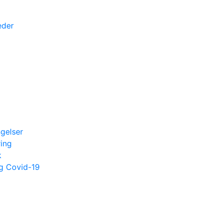
eder
ngelser
ing
k
og Covid-19