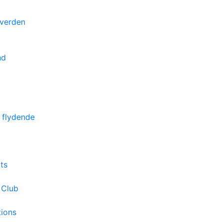
 verden
nd
 flydende
ts
 Club
tions