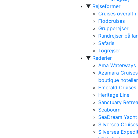
▼
Rejseformer
Cruises overalt i
Flodcruises
Grupperejser
Rundrejser på la
Safaris
Togrejser
▼
Rederier
Ama Waterways
Azamara Cruises
boutique hoteller
Emerald Cruises
Heritage Line
Sanctuary Retrea
Seabourn
SeaDream Yacht
Silversea Cruises
Silversea Expedi