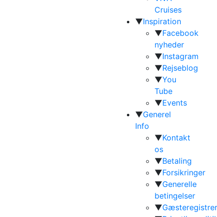
Cruises
▼
Inspiration
▼
Facebook
nyheder
▼
Instagram
▼
Rejseblog
▼
You
Tube
▼
Events
▼
Generel
Info
▼
Kontakt
os
▼
Betaling
▼
Forsikringer
▼
Generelle
betingelser
▼
Gæsteregistrer