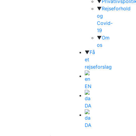
▼
Privatlivspoliti
▼
Rejseforhold
og
Covid-
19
▼
Om
os
▼
Få
et
rejseforslag
EN
DA
DA