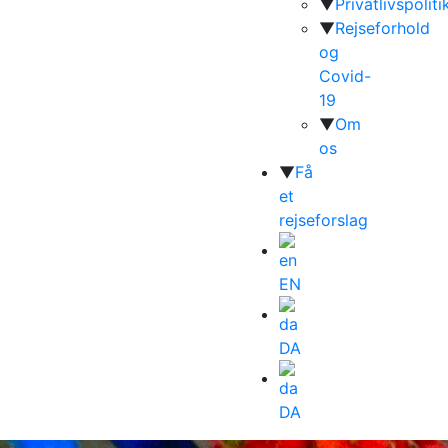
▼
Privatlivspoliti
▼
Rejseforhold
og
Covid-
19
▼
Om
os
▼
Få
et
rejseforslag
EN
DA
DA