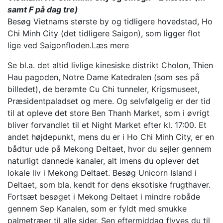
samt F på dag tre)
Besøg Vietnams største by og tidligere hovedstad, Ho
Chi Minh City (det tidligere Saigon), som ligger flot
lige ved Saigonfloden.
Læs mere
Se bl.a. det altid livlige kinesiske distrikt Cholon, Thien
Hau pagoden, Notre Dame Katedralen (som ses på
billedet), de berømte Cu Chi tunneler, Krigsmuseet,
Præsidentpaladset og mere. Og selvfølgelig er der tid
til at opleve det store Ben Thanh Market, som i øvrigt
bliver forvandlet til et Night Market efter kl. 17:00. Et
andet højdepunkt, mens du er i Ho Chi Minh City, er en
bådtur ude på Mekong Deltaet, hvor du sejler gennem
naturligt dannede kanaler, alt imens du oplever det
lokale liv i Mekong Deltaet. Besøg Unicorn Island i
Deltaet, som bla. kendt for dens eksotiske frugthaver.
Fortsæt besøget i Mekong Deltaet i mindre robåde
gennem Sep Kanalen, som er fyldt med smukke
palmetræer til alle sider. Sen eftermiddag flyves du til