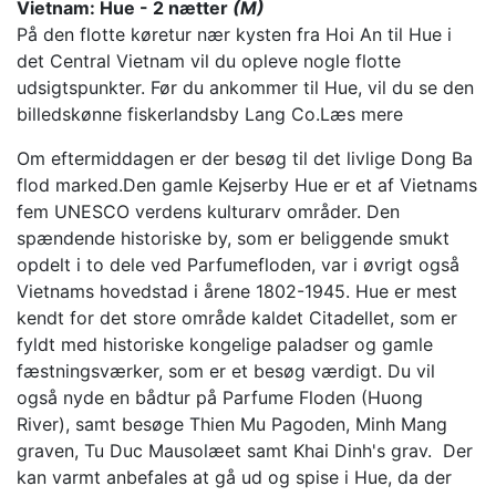
Vietnam: Hue - 2 nætter
(M)
På den flotte køretur nær kysten fra Hoi An til Hue i
det Central Vietnam vil du opleve nogle flotte
udsigtspunkter. Før du ankommer til Hue, vil du se den
billedskønne fiskerlandsby Lang Co.
Læs mere
Om eftermiddagen er der besøg til det livlige Dong Ba
flod marked.Den gamle Kejserby Hue er et af Vietnams
fem UNESCO verdens kulturarv områder. Den
spændende historiske by, som er beliggende smukt
opdelt i to dele ved Parfumefloden, var i øvrigt også
Vietnams hovedstad i årene 1802-1945. Hue er mest
kendt for det store område kaldet Citadellet, som er
fyldt med historiske kongelige paladser og gamle
fæstningsværker, som er et besøg værdigt. Du vil
også nyde en bådtur på Parfume Floden (Huong
River), samt besøge Thien Mu Pagoden, Minh Mang
graven, Tu Duc Mausolæet samt Khai Dinh's grav. Der
kan varmt anbefales at gå ud og spise i Hue, da der