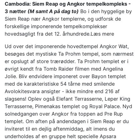
Cambodia: Siem Reap og Angkor tempelkompleks -
3 nætter
(M samt A på dag to)
Bo i den hyggelige by
Siem Reap nær Angkor templerne, og udforsk de
forskellige imponerende tempelkomplekser
hovedsagligt fra det 12. århundrede.
Læs mere
Ud over det imponerende hovedtempel Angkor Wat,
besøges det mystiske Ta Prohm tempel, som nærmest
er opslugt af store trærødder. Ta Prohm templet er i
øvrigt kendt fra Tomb Raider filmen med Angelina
Jolie. Bliv endvidere imponeret over Bayon templet
med de karakteristiske 54 tårne med smilende
Avolokitesvara ansigter - ikke mindre end 216 af
slagsens! Oplev også Elefant Terrasserne, Leper King
Terrasserne, Pimenakas templet og Royal Palace. Nyd
solnedgangen over Angkor fra toppen ad Pre Rup
templet. Om aften på andendagen i Siem Reap er du
inviteret til en dejlig aftenmiddag, alt imens du
underholdes af en gruppe helt specielle Apsara