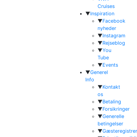
Cruises
▼
Inspiration
▼
Facebook
nyheder
▼
Instagram
▼
Rejseblog
▼
You
Tube
▼
Events
▼
Generel
Info
▼
Kontakt
os
▼
Betaling
▼
Forsikringer
▼
Generelle
betingelser
▼
Gæsteregistrer