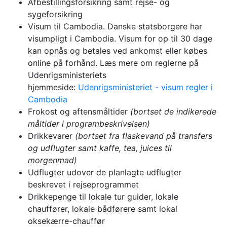
Afbestillingsforsikring samt rejse- og
sygeforsikring
Visum til Cambodia. Danske statsborgere har
visumpligt i Cambodia. Visum for op til 30 dage
kan opnås og betales ved ankomst eller købes
online på forhånd. Læs mere om reglerne på
Udenrigsministeriets
hjemmeside:
Udenrigsministeriet - visum regler i
Cambodia
Frokost og aftensmåltider
(bortset de indikerede
måltider i programbeskrivelsen)
Drikkevarer
(bortset fra flaskevand på transfers
og udflugter samt kaffe, tea, juices til
morgenmad)
Udflugter udover de planlagte udflugter
beskrevet i rejseprogrammet
Drikkepenge til lokale tur guider, lokale
chauffører, lokale bådførere samt lokal
oksekærre-chauffør