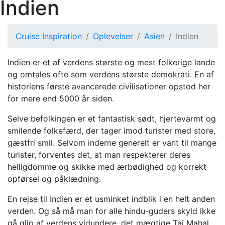
Indien
Cruise Inspiration
Oplevelser
Asien
Indien
Indien er et af verdens største og mest folkerige lande
og omtales ofte som verdens største demokrati. En af
historiens første avancerede civilisationer opstod her
for mere end 5000 år siden.
Selve befolkingen er et fantastisk sødt, hjertevarmt og
smilende folkefærd, der tager imod turister med store,
gæstfri smil. Selvom inderne generelt er vant til mange
turister, forventes det, at man respekterer deres
helligdomme og skikke med ærbødighed og korrekt
opførsel og påklædning.
En rejse til Indien er et usminket indblik i en helt anden
verden. Og så må man for alle hindu-guders skyld ikke
gå glip af verdens vidundere, det mægtige Taj Mahal.