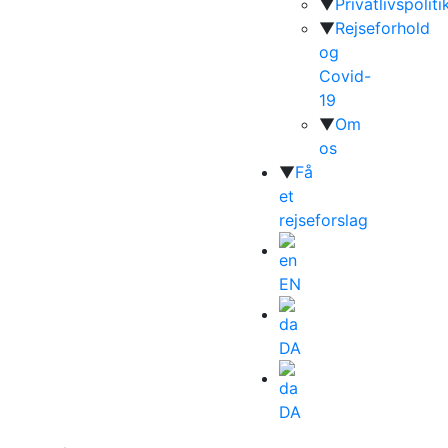
▼
Privatlivspoliti
▼
Rejseforhold
og
Covid-
19
▼
Om
os
▼
Få
et
rejseforslag
EN
DA
DA