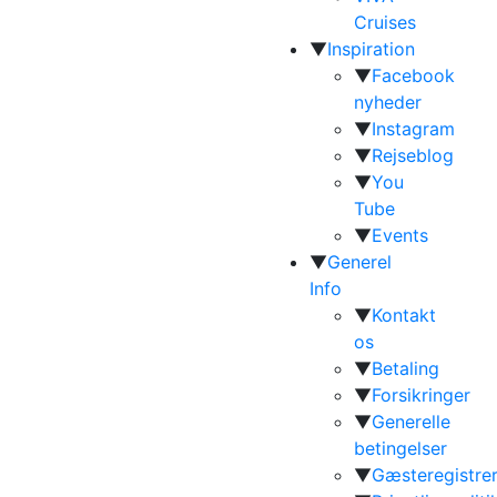
Cruises
▼
Inspiration
▼
Facebook
nyheder
▼
Instagram
▼
Rejseblog
▼
You
Tube
▼
Events
▼
Generel
Info
▼
Kontakt
os
▼
Betaling
▼
Forsikringer
▼
Generelle
betingelser
▼
Gæsteregistrer