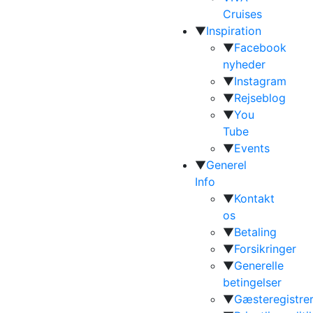
Cruises
▼
Inspiration
▼
Facebook
nyheder
▼
Instagram
▼
Rejseblog
▼
You
Tube
▼
Events
▼
Generel
Info
▼
Kontakt
os
▼
Betaling
▼
Forsikringer
▼
Generelle
betingelser
▼
Gæsteregistrer