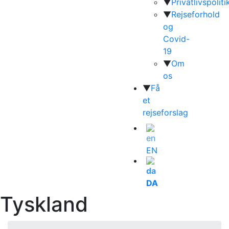
▼
Privatlivspoliti
▼
Rejseforhold
og
Covid-
19
▼
Om
os
▼
Få
et
rejseforslag
EN
DA
Tyskland