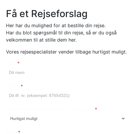
Få et Rejseforslag
Her har du mulighed for at bestille din rejse.
Har du blot spørgsmål til din rejse, så er du også
velkommen til at stille dem her.
Vores rejsespecialister vender tilbage hurtigst muligt.
Navn
*
Booking
Telefon
*
Bedste kontakttidspunkt (vælg i rullemenuen)
*
Email
*