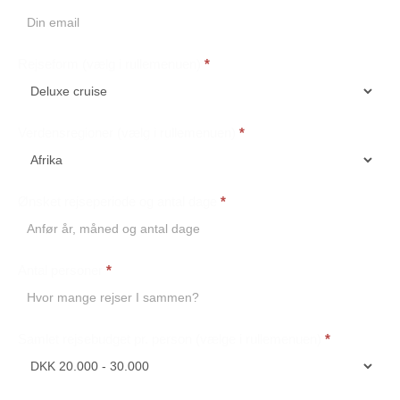
Rejseform (vælg i rullemenuen)
*
Verdensregioner (vælg i rullemenuen)
*
Ønsket rejseperiode og antal dage
*
Antal personer
*
Samlet rejsebudget pr. person (vælge i rullemenuen)
*