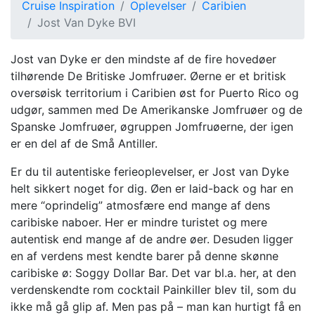
Cruise Inspiration
Oplevelser
Caribien
Jost Van Dyke BVI
Jost van Dyke er den mindste af de fire hovedøer
tilhørende De Britiske Jomfruøer. Øerne er et britisk
oversøisk territorium i Caribien øst for Puerto Rico og
udgør, sammen med De Amerikanske Jomfruøer og de
Spanske Jomfruøer, øgruppen Jomfruøerne, der igen
er en del af de Små Antiller.
Er du til autentiske ferieoplevelser, er Jost van Dyke
helt sikkert noget for dig. Øen er laid-back og har en
mere “oprindelig” atmosfære end mange af dens
caribiske naboer. Her er mindre turistet og mere
autentisk end mange af de andre øer. Desuden ligger
en af verdens mest kendte barer på denne skønne
caribiske ø: Soggy Dollar Bar. Det var bl.a. her, at den
verdenskendte rom cocktail Painkiller blev til, som du
ikke må gå glip af. Men pas på – man kan hurtigt få en