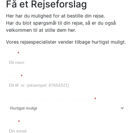
Få et Rejseforslag
Her har du mulighed for at bestille din rejse.
Har du blot spørgsmål til din rejse, så er du også
velkommen til at stille dem her.
Vores rejsespecialister vender tilbage hurtigst muligt.
Navn
*
Booking
Telefon
*
Bedste kontakttidspunkt (vælg i rullemenuen)
*
Email
*