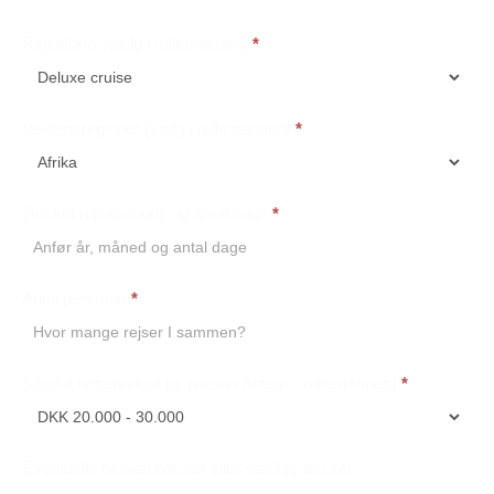
Rejseform (vælg i rullemenuen)
*
Verdensregioner (vælg i rullemenuen)
*
Ønsket rejseperiode og antal dage
*
Antal personer
*
Samlet rejsebudget pr. person (vælge i rullemenuen)
*
Eventuelle bemærkninger eller særlige ønsker