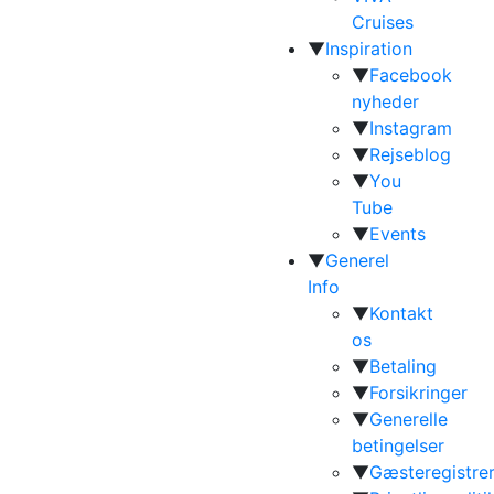
Cruises
▼
Inspiration
▼
Facebook
nyheder
▼
Instagram
▼
Rejseblog
▼
You
Tube
▼
Events
▼
Generel
Info
▼
Kontakt
os
▼
Betaling
▼
Forsikringer
▼
Generelle
betingelser
▼
Gæsteregistrer