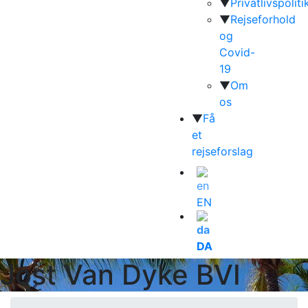
▼
Privatlivspoliti
▼
Rejseforhold
og
Covid-
19
▼
Om
os
▼
Få
et
rejseforslag
EN
DA
Jost Van Dyke BVI