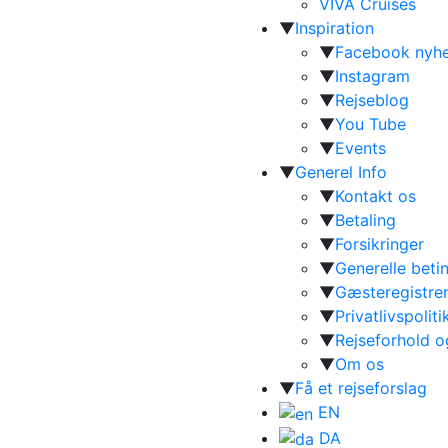
VIVA Cruises
▼
Inspiration
▼
Facebook nyh
▼
Instagram
▼
Rejseblog
▼
You Tube
▼
Events
▼
Generel Info
▼
Kontakt os
▼
Betaling
▼
Forsikringer
▼
Generelle beti
▼
Gæsteregistrer
▼
Privatlivspoliti
▼
Rejseforhold 
▼
Om os
▼
Få et rejseforslag
EN
DA