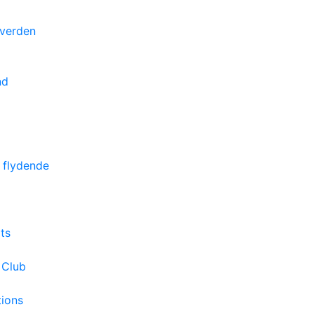
 verden
nd
 flydende
ts
 Club
tions