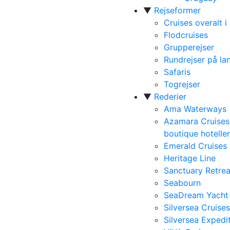
▼
Rejseformer
Cruises overalt i
Flodcruises
Grupperejser
Rundrejser på la
Safaris
Togrejser
▼
Rederier
Ama Waterways
Azamara Cruises
boutique hoteller
Emerald Cruises
Heritage Line
Sanctuary Retrea
Seabourn
SeaDream Yacht
Silversea Cruises
Silversea Expedi