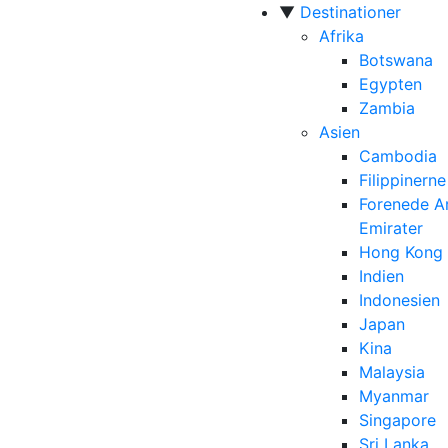
▼
Destinationer
Afrika
Botswana
Egypten
Zambia
Asien
Cambodia
Filippinerne
Forenede A
Emirater
Hong Kong
Indien
Indonesien
Japan
Kina
Malaysia
Myanmar
Singapore
Sri Lanka