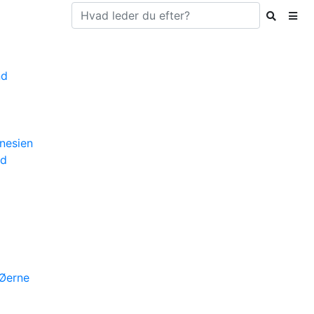
nd
nesien
nd
Øerne