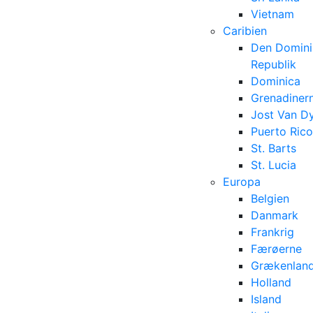
Vietnam
Caribien
Den Domini
Republik
Dominica
Grenadiner
Jost Van D
Puerto Rico
St. Barts
St. Lucia
Europa
Belgien
Danmark
Frankrig
Færøerne
Grækenlan
Holland
Island