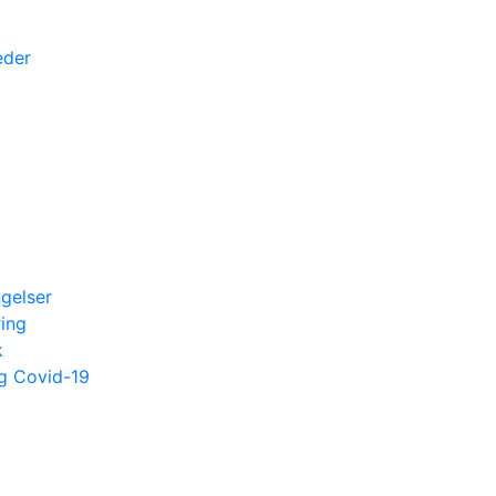
eder
ngelser
ing
k
og Covid-19