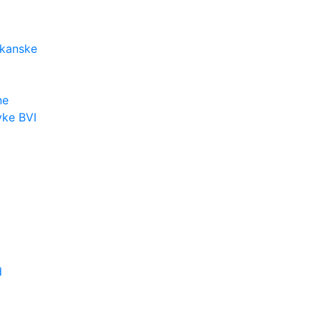
kanske
ne
yke BVI
d