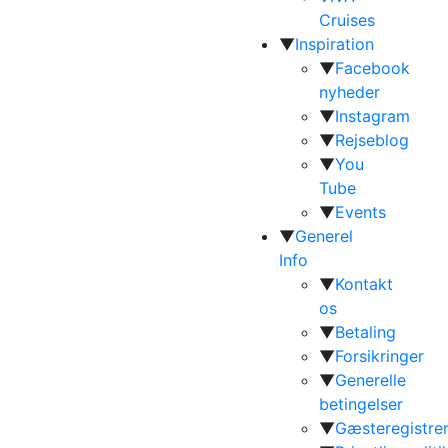
Cruises
▼
Inspiration
▼
Facebook
nyheder
▼
Instagram
▼
Rejseblog
▼
You
Tube
▼
Events
▼
Generel
Info
▼
Kontakt
os
▼
Betaling
▼
Forsikringer
▼
Generelle
betingelser
▼
Gæsteregistrer