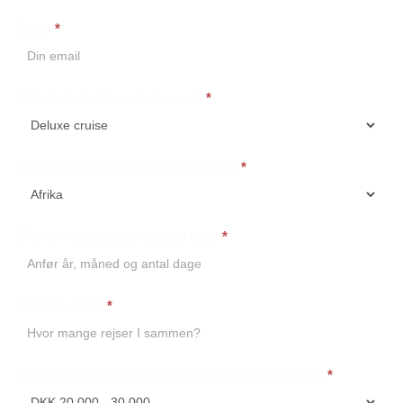
Email
*
Rejseform (vælg i rullemenuen)
*
Verdensregioner (vælg i rullemenuen)
*
Ønsket rejseperiode og antal dage
*
Antal personer
*
Samlet rejsebudget pr. person (vælge i rullemenuen)
*