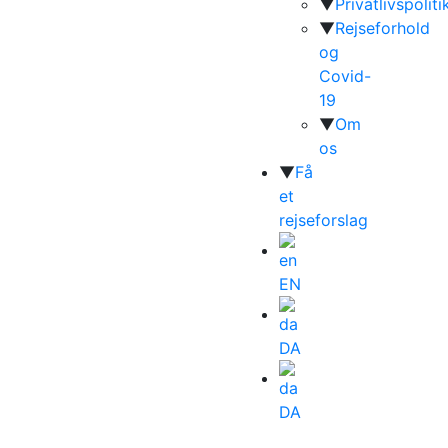
▼
Privatlivspoliti
▼
Rejseforhold
og
Covid-
19
▼
Om
os
▼
Få
et
rejseforslag
EN
DA
DA