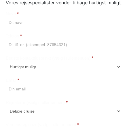
Vores rejsespecialister vender tilbage hurtigst muligt.
Navn
*
Booking
Telefon
*
Bedste kontakttidspunkt (vælg i rullemenuen)
*
Email
*
Rejseform (vælg i rullemenuen)
*
Verdensregioner (vælg i rullemenuen)
*