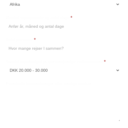
Ønsket rejseperiode og antal dage
*
Antal personer
*
Samlet rejsebudget pr. person (vælge i rullemenuen)
*
Eventuelle bemærkninger eller særlige ønsker