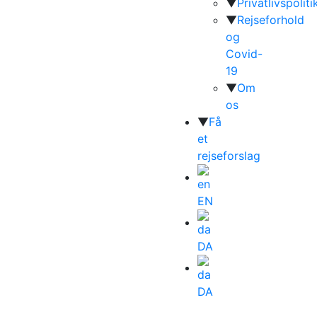
▼
Privatlivspoliti
▼
Rejseforhold
og
Covid-
19
▼
Om
os
▼
Få
et
rejseforslag
EN
DA
DA