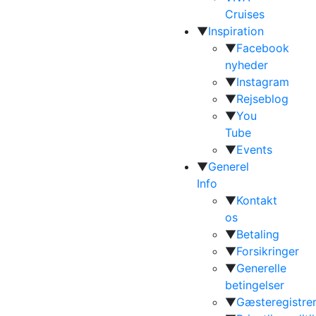
Cruises
▼
Inspiration
▼
Facebook
nyheder
▼
Instagram
▼
Rejseblog
▼
You
Tube
▼
Events
▼
Generel
Info
▼
Kontakt
os
▼
Betaling
▼
Forsikringer
▼
Generelle
betingelser
▼
Gæsteregistrer