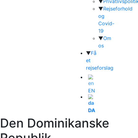
▼
Privatlivspoliti
▼
Rejseforhold
og
Covid-
19
▼
Om
os
▼
Få
et
rejseforslag
EN
DA
Den Dominikanske
Republik