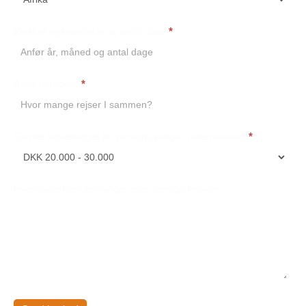
Ønsket rejseperiode og antal dage
*
Antal personer
*
Samlet rejsebudget pr. person (vælge i rullemenuen)
*
Eventuelle bemærkninger eller særlige ønsker