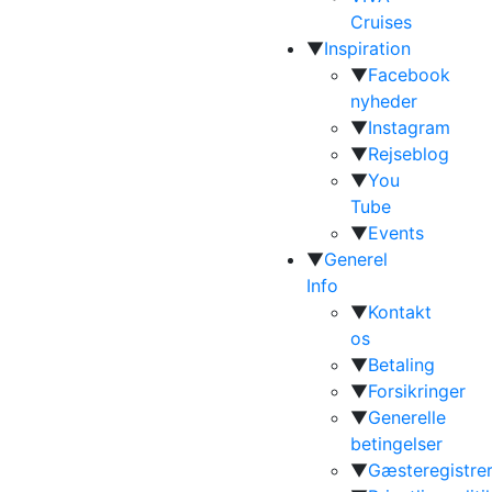
Cruises
▼
Inspiration
▼
Facebook
nyheder
▼
Instagram
▼
Rejseblog
▼
You
Tube
▼
Events
▼
Generel
Info
▼
Kontakt
os
▼
Betaling
▼
Forsikringer
▼
Generelle
betingelser
▼
Gæsteregistrer