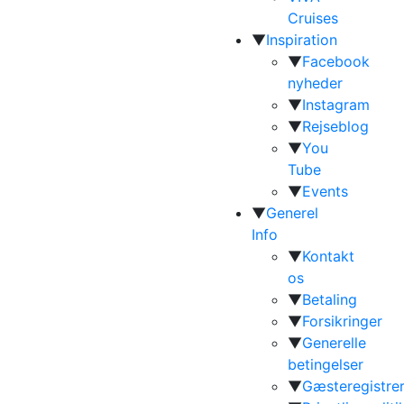
Cruises
▼
Inspiration
▼
Facebook
nyheder
▼
Instagram
▼
Rejseblog
▼
You
Tube
▼
Events
▼
Generel
Info
▼
Kontakt
os
▼
Betaling
▼
Forsikringer
▼
Generelle
betingelser
▼
Gæsteregistrer