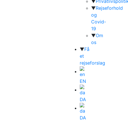
▼
Privatlivspoliti
▼
Rejseforhold
og
Covid-
19
▼
Om
os
▼
Få
et
rejseforslag
EN
DA
DA