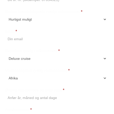
Bedste kontakttidspunkt (vælg i rullemenuen)
*
Email
*
Rejseform (vælg i rullemenuen)
*
Verdensregioner (vælg i rullemenuen)
*
Ønsket rejseperiode og antal dage
*
Antal personer
*