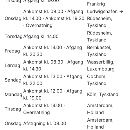
Tirsdag
Afgang kl. 19.00
Frankrig
Ankomst kl. 08.00 · Afgang
Ludwigshafen →
Onsdag
kl. 14.00 · Ankomst kl. 19.30
Rüdesheim,
· Overnatning
Tyskland
Rüdesheim,
Torsdag
Afgang kl. 14.00
Tyskland
Ankomst kl. 14.00 · Afgang
Bernkastel,
Fredag
kl. 20.30
Tyskland
Ankomst kl. 08.30 · Afgang
Wasserbillig,
Lørdag
kl. 14.30
Luxembourg
Ankomst kl. 13.00 · Afgang
Cochem,
Søndag
kl. 22.00
Tyskland
Ankomst kl. 12.00 · Afgang
Mandag
Köln, Tyskland
kl. 19.00
Ankomst kl. 14.00 ·
Amsterdam,
Tirsdag
Overnatning
Holland
Amsterdam,
Onsdag
Afstigning kl. 09.00
Holland