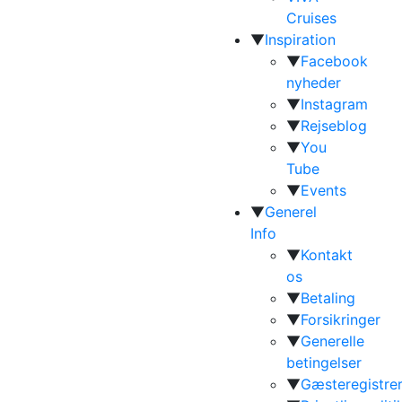
Cruises
▼
Inspiration
▼
Facebook
nyheder
▼
Instagram
▼
Rejseblog
▼
You
Tube
▼
Events
▼
Generel
Info
▼
Kontakt
os
▼
Betaling
▼
Forsikringer
▼
Generelle
betingelser
▼
Gæsteregistrer