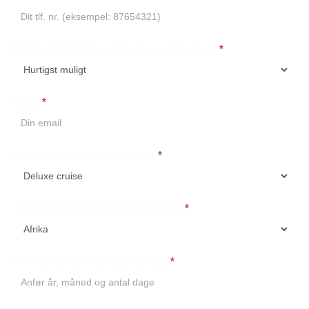
Bedste kontakttidspunkt (vælg i rullemenuen)
*
Email
*
Rejseform (vælg i rullemenuen)
*
Verdensregioner (vælg i rullemenuen)
*
Ønsket rejseperiode og antal dage
*