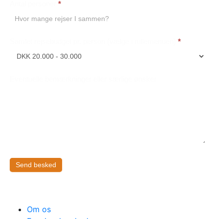
Antal personer
*
Samlet rejsebudget pr. person (vælge i rullemenuen)
*
Eventuelle bemærkninger eller særlige ønsker
Send besked
Om os