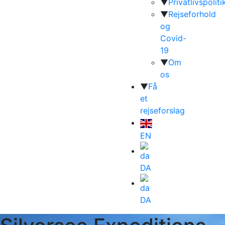
▼
Privatlivspoliti
▼
Rejseforhold
og
Covid-
19
▼
Om
os
▼
Få
et
rejseforslag
EN
DA
DA