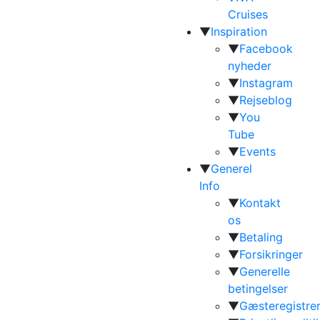
Cruises
▼
Inspiration
▼
Facebook
nyheder
▼
Instagram
▼
Rejseblog
▼
You
Tube
▼
Events
▼
Generel
Info
▼
Kontakt
os
▼
Betaling
▼
Forsikringer
▼
Generelle
betingelser
▼
Gæsteregistrer