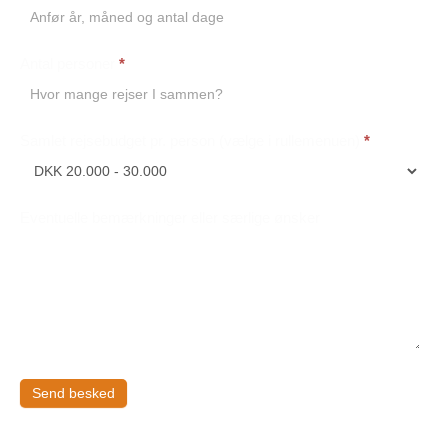
Antal personer
*
Samlet rejsebudget pr. person (vælge i rullemenuen)
*
Eventuelle bemærkninger eller særlige ønsker
Send besked