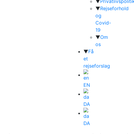
▼
Privatlivspoliti
▼
Rejseforhold
og
Covid-
19
▼
Om
os
▼
Få
et
rejseforslag
EN
DA
DA