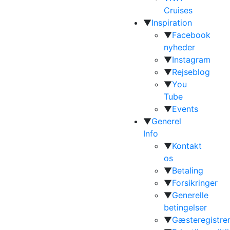
Cruises
▼
Inspiration
▼
Facebook
nyheder
▼
Instagram
▼
Rejseblog
▼
You
Tube
▼
Events
▼
Generel
Info
▼
Kontakt
os
▼
Betaling
▼
Forsikringer
▼
Generelle
betingelser
▼
Gæsteregistrer