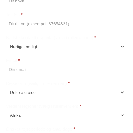
Telefon
*
Bedste kontakttidspunkt (vælg i rullemenuen)
*
Email
*
Rejseform (vælg i rullemenuen)
*
Verdensregioner (vælg i rullemenuen)
*
Ønsket rejseperiode og antal dage
*