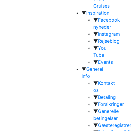
Cruises
▼
Inspiration
▼
Facebook
nyheder
▼
Instagram
▼
Rejseblog
▼
You
Tube
▼
Events
▼
Generel
Info
▼
Kontakt
os
▼
Betaling
▼
Forsikringer
▼
Generelle
betingelser
▼
Gæsteregistrer