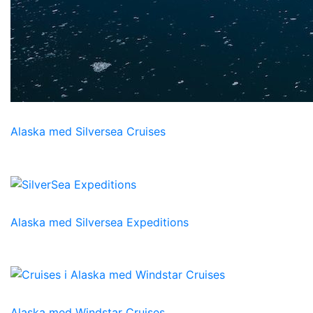
Alaska med Silversea Cruises
Alaska med Silversea Expeditions
Alaska med Windstar Cruises