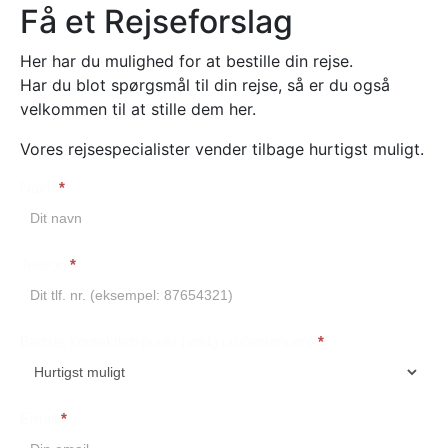
Få et Rejseforslag
Her har du mulighed for at bestille din rejse.
Har du blot spørgsmål til din rejse, så er du også
velkommen til at stille dem her.
Vores rejsespecialister vender tilbage hurtigst muligt.
Navn
*
Booking
Telefon
*
Bedste kontakttidspunkt (vælg i rullemenuen)
*
Email
*