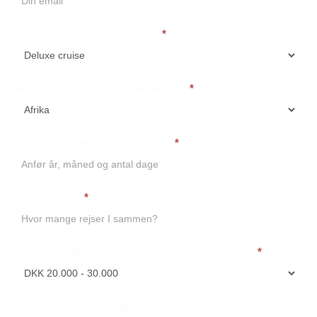
Rejseform (vælg i rullemenuen)
*
Verdensregioner (vælg i rullemenuen)
*
Ønsket rejseperiode og antal dage
*
Antal personer
*
Samlet rejsebudget pr. person (vælge i rullemenuen)
*
Eventuelle bemærkninger eller særlige ønsker