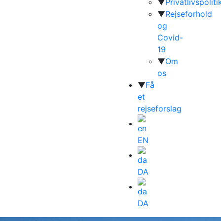
▼
Privatlivspoliti
▼
Rejseforhold
og
Covid-
19
▼
Om
os
▼
Få
et
rejseforslag
EN
DA
DA