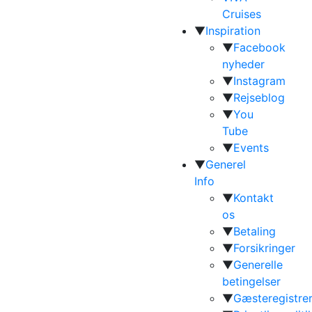
Cruises
▼
Inspiration
▼
Facebook
nyheder
▼
Instagram
▼
Rejseblog
▼
You
Tube
▼
Events
▼
Generel
Info
▼
Kontakt
os
▼
Betaling
▼
Forsikringer
▼
Generelle
betingelser
▼
Gæsteregistrer