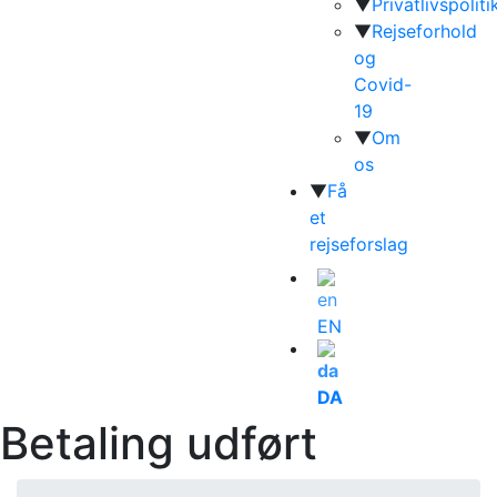
▼
Privatlivspoliti
▼
Rejseforhold
og
Covid-
19
▼
Om
os
▼
Få
et
rejseforslag
EN
DA
Betaling udført