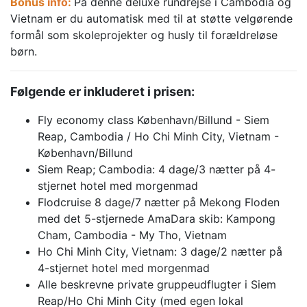
Bonus
info
:
På denne deluxe rundrejse i Cambodia og
Vietnam er du automatisk med til at støtte velgørende
formål som skoleprojekter og husly til forældreløse
børn.
Følgende er inkluderet i prisen:
Fly economy class København/Billund - Siem
Reap, Cambodia / Ho Chi Minh City, Vietnam -
København/Billund
Siem Reap; Cambodia: 4 dage/3 nætter på 4-
stjernet hotel med morgenmad
Flodcruise 8 dage/7 nætter på Mekong Floden
med det 5-stjernede AmaDara skib: Kampong
Cham, Cambodia - My Tho, Vietnam
Ho Chi Minh City, Vietnam: 3 dage/2 nætter på
4-stjernet hotel med morgenmad
Alle beskrevne private gruppeudflugter i Siem
Reap/Ho Chi Minh City (med egen lokal