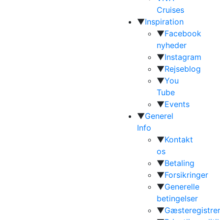
Cruises
▼
Inspiration
▼
Facebook
nyheder
▼
Instagram
▼
Rejseblog
▼
You
Tube
▼
Events
▼
Generel
Info
▼
Kontakt
os
▼
Betaling
▼
Forsikringer
▼
Generelle
betingelser
▼
Gæsteregistrer