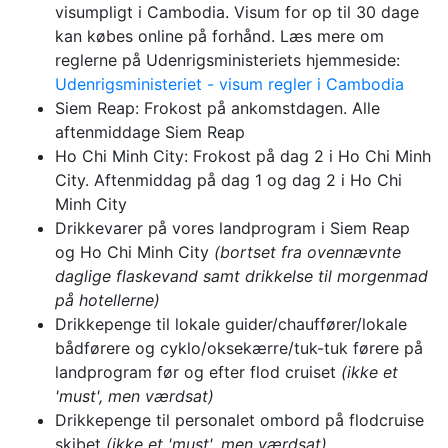
visumpligt i Cambodia. Visum for op til 30 dage
kan købes online på forhånd. Læs mere om
reglerne på Udenrigsministeriets hjemmeside:
Udenrigsministeriet - visum regler i Cambodia
Siem Reap: Frokost på ankomstdagen. Alle
aftenmiddage Siem Reap
Ho Chi Minh City: Frokost på dag 2 i Ho Chi Minh
City. Aftenmiddag på dag 1 og dag 2 i Ho Chi
Minh City
Drikkevarer på vores landprogram i Siem Reap
og Ho Chi Minh City
(bortset fra ovennævnte
daglige flaskevand samt drikkelse til morgenmad
på hotellerne)
Drikkepenge til lokale guider/chauffører/lokale
bådførere og cyklo/oksekærre/tuk-tuk førere på
landprogram før og efter flod cruiset
(ikke et
'must', men værdsat)
Drikkepenge til personalet ombord på flodcruise
skibet
(ikke et 'must', men værdsat)