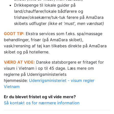
Drikkepenge til lokale guider på
land/chauffører/lokale bådførere og
trishaw/oksekærre/tuk-tuk førere på AmaDara
skibets udflugter
(ikke et 'must', men værdsat)
GODT TIP:
Ekstra services som f.eks. spa/massage
behandlinger, frisør (på AmaDara skibet),
vask/rensning af tøj kan tilkøbes direkte på AmaDara
skibet og på hotellerne.
VÆRD AT VIDE:
Danske statsborgere er fritaget for
visum i Vietnam i op til 45 dage. Læs mere om
reglerne på Udenrigsministeriets
hjemmeside:
Udenrigsministeriet - visum regler
Vietnam
Er du blevet fristet og vil vide mere?
Så kontakt os for nærmere information