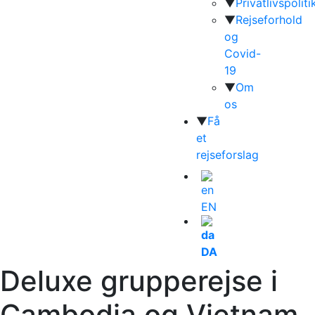
▼
Privatlivspoliti
▼
Rejseforhold
og
Covid-
19
▼
Om
os
▼
Få
et
rejseforslag
EN
DA
Deluxe grupperejse i
Cambodia og Vietnam