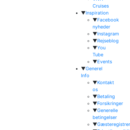
Cruises
▼
Inspiration
▼
Facebook
nyheder
▼
Instagram
▼
Rejseblog
▼
You
Tube
▼
Events
▼
Generel
Info
▼
Kontakt
os
▼
Betaling
▼
Forsikringer
▼
Generelle
betingelser
▼
Gæsteregistrer