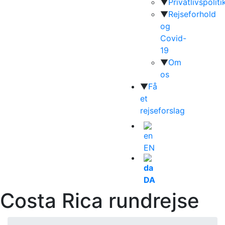
▼
Privatlivspoliti
▼
Rejseforhold
og
Covid-
19
▼
Om
os
▼
Få
et
rejseforslag
EN
DA
Costa Rica rundrejse