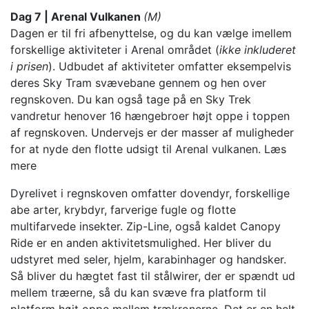
Dag 7 | Arenal Vulkanen
(M)
Dagen er til fri afbenyttelse, og du kan vælge imellem
forskellige aktiviteter i Arenal området (
ikke inkluderet
i prisen
). Udbudet af aktiviteter omfatter eksempelvis
deres Sky Tram svævebane gennem og hen over
regnskoven.
Du kan også tage på en Sky Trek
vandretur henover 16 hængebroer højt oppe i toppen
af regnskoven. Undervejs er der masser af muligheder
for at nyde den flotte udsigt til Arenal vulkanen.
Læs
mere
Dyrelivet i regnskoven omfatter dovendyr, forskellige
abe arter, krybdyr, farverige fugle og flotte
multifarvede insekter.
Zip-Line, også kaldet Canopy
Ride er en anden aktivitetsmulighed. Her bliver du
udstyret med seler, hjelm, karabinhager og handsker.
Så bliver du hægtet fast til stålwirer, der er spændt ud
mellem træerne, så du kan svæve fra platform til