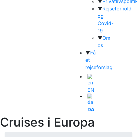
▼
Privatlivspoliti
▼
Rejseforhold
og
Covid-
19
▼
Om
os
▼
Få
et
rejseforslag
EN
DA
Cruises i Europa