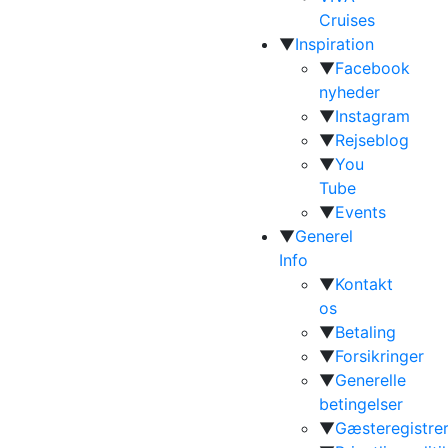
Cruises
▼
Inspiration
▼
Facebook
nyheder
▼
Instagram
▼
Rejseblog
▼
You
Tube
▼
Events
▼
Generel
Info
▼
Kontakt
os
▼
Betaling
▼
Forsikringer
▼
Generelle
betingelser
▼
Gæsteregistrer